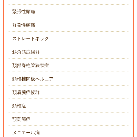
緊張性頭痛
群発性頭痛
ストレートネック
斜角筋症候群
頚部脊柱管狭窄症
頸椎椎間板ヘルニア
頚肩腕症候群
頚椎症
顎関節症
メニエール病