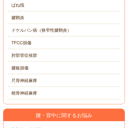
ばね指
腱鞘炎
ドケルバン病（狭窄性腱鞘炎）
TFCC損傷
肘部管症候群
腱板損傷
尺骨神経麻痺
橈骨神経麻痺
腰・背中に関するお悩み