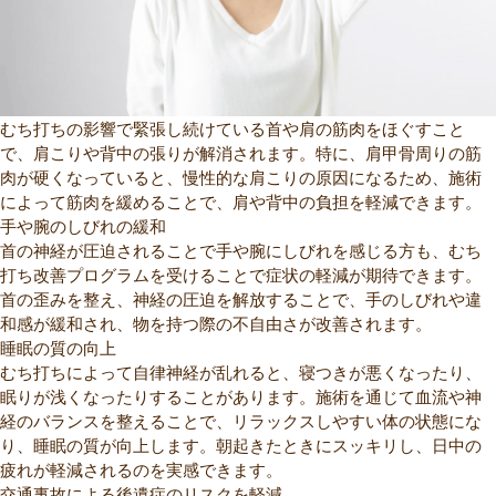
むち打ちの影響で緊張し続けている首や肩の筋肉をほぐすこと
で、肩こりや背中の張りが解消されます。特に、肩甲骨周りの筋
肉が硬くなっていると、慢性的な肩こりの原因になるため、施術
によって筋肉を緩めることで、肩や背中の負担を軽減できます。
手や腕のしびれの緩和
首の神経が圧迫されることで手や腕にしびれを感じる方も、むち
打ち改善プログラムを受けることで症状の軽減が期待できます。
首の歪みを整え、神経の圧迫を解放することで、手のしびれや違
和感が緩和され、物を持つ際の不自由さが改善されます。
睡眠の質の向上
むち打ちによって自律神経が乱れると、寝つきが悪くなったり、
眠りが浅くなったりすることがあります。施術を通じて血流や神
経のバランスを整えることで、リラックスしやすい体の状態にな
り、睡眠の質が向上します。朝起きたときにスッキリし、日中の
疲れが軽減されるのを実感できます。
交通事故による後遺症のリスクを軽減