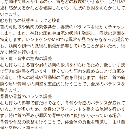
うな動作で痛みが出るのか、首をどの程度動かせるか、しびれや
違和感があるかなどを確認しながら、症状の原因を明らかにして
いきます。
むち打ちの状態チェックと検査
首の可動域や筋肉の緊張具合、姿勢のバランスを細かくチェック
します。また、神経の圧迫や血流の状態も確認し、症状の原因を
特定します。レントゲンやMRIでは異常が見つからなかった場合で
も、筋肉や靭帯の微細な損傷が影響していることが多いため、細
かく検査を行います。
首・肩・背中の筋肉の調整
むち打ちによる首や肩の筋肉の緊張を和らげるため、優しい手技
で筋肉の調整を行います。硬くなった筋肉を緩めることで血流を
促進し、痛みの軽減や可動域の回復を目指します。特に、首の筋
膜や肩甲骨周りの調整を重点的に行うことで、全身のバランスを
整えます。
背骨や骨盤のバランス調整
むち打ちの影響で首だけでなく、背骨や骨盤のバランスが崩れて
いることが多いため、全身のアライメントを整える施術を行いま
す。特に首の歪みが原因で背中や腰に負担がかかっている場合、
背骨や骨盤の調整を行うことで、体全体の負担を軽減し、より自
然な姿勢へと導きます。