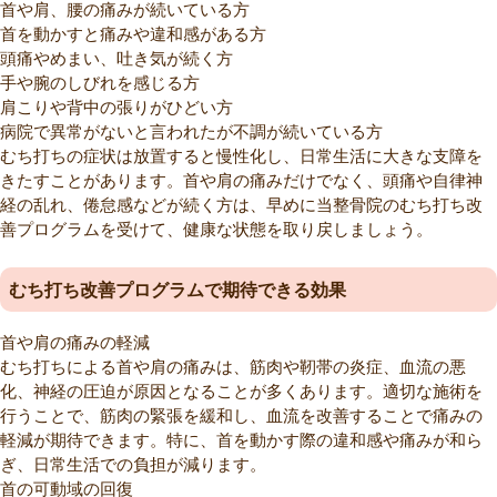
首や肩、腰の痛みが続いている方
首を動かすと痛みや違和感がある方
頭痛やめまい、吐き気が続く方
手や腕のしびれを感じる方
肩こりや背中の張りがひどい方
病院で異常がないと言われたが不調が続いている方
むち打ちの症状は放置すると慢性化し、日常生活に大きな支障を
きたすことがあります。首や肩の痛みだけでなく、頭痛や自律神
経の乱れ、倦怠感などが続く方は、早めに当整骨院のむち打ち改
善プログラムを受けて、健康な状態を取り戻しましょう。
むち打ち改善プログラムで期待できる効果
首や肩の痛みの軽減
むち打ちによる首や肩の痛みは、筋肉や靭帯の炎症、血流の悪
化、神経の圧迫が原因となることが多くあります。適切な施術を
行うことで、筋肉の緊張を緩和し、血流を改善することで痛みの
軽減が期待できます。特に、首を動かす際の違和感や痛みが和ら
ぎ、日常生活での負担が減ります。
首の可動域の回復