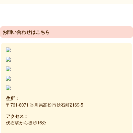
2020年 2月〜とくしま整骨院藍住院 開院
2023年 7月〜とくしま整骨院沖浜院 開院
2025年 3月31日〜かがわ整体院高松伏石院 開院
【免許・資格】
柔道整復師（国家資格）
お問い合わせはこちら
住所：
〒761-8071 香川県高松市伏石町2169-5
アクセス：
伏石駅から徒歩16分