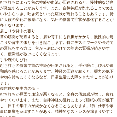
むち打ちによって首の神経や血流が圧迫されると、慢性的な頭痛
が発生することがあります。また、自律神経が乱れることでめま
いやふらつき、吐き気といった症状が現れることもあります。特
に天候の変化に敏感になり、気圧の影響で症状が悪化することが
多くなります。
肩こりや背中の張り
首の筋肉が硬直すると、肩や背中にも負担がかかり、慢性的な肩
こりや背中の張りを引き起こします。特にデスクワークや長時間
の運転をする方は、首から肩にかけての筋肉の緊張が続きやす
く、疲労感が抜けにくくなります。
手や腕のしびれ
むち打ちの影響で首の神経が圧迫されると、手や腕にしびれや違
和感を感じることがあります。神経の圧迫が続くと、握力の低下
や物を持ちにくくなるなど、日常生活に支障をきたすことがあり
ます。
倦怠感や集中力の低下
むち打ちが原因で血流が悪くなると、全身の倦怠感が増し、疲れ
やすくなります。また、自律神経の乱れによって睡眠の質が低下
し、日中の集中力が続かなくなることもあります。特に仕事や家
事に影響を及ぼすことがあり、精神的なストレスが溜まりやすく
なります。