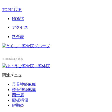
TOPに戻る
HOME
アクセス
料金表
※2026年4月時点
関連メニュー
尺骨神経麻痺
橈骨神経麻痺
四十肩
腱板損傷
腱鞘炎