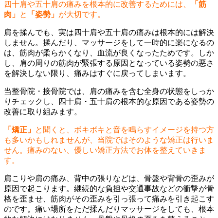
四十肩や五十肩の痛みを根本的に改善するためには、
「筋
肉」
と
「姿勢」
が大切です。
肩を揉んでも、実は四十肩や五十肩の痛みは根本的には解決
しません。揉んだり、マッサージをして一時的に楽になるの
は、筋肉が柔らかくなり、血流が良くなったためです。しか
し、肩の周りの筋肉が緊張する原因となっている姿勢の悪さ
を解決しない限り、痛みはすぐに戻ってしまいます。
当整骨院・接骨院では、肩の痛みを含む全身の状態をしっか
りチェックし、四十肩・五十肩の根本的な原因である姿勢の
改善に取り組みます。
「矯正」
と聞くと、ボキボキと音を鳴らすイメージを持つ方
も多いかもしれませんが、当院ではそのような矯正は行いま
せん。痛みのない、優しい矯正方法でお体を整えていきま
す。
肩こりや肩の痛み、背中の張りなどは、骨盤や背骨の歪みが
原因で起こります。継続的な負担や交通事故などの衝撃が骨
格を歪ませ、筋肉がその歪みを引っ張って痛みを引き起こす
のです。痛い場所をただ揉んだりマッサージをしても、根本