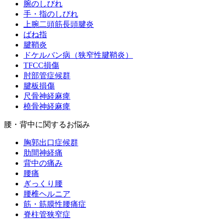
腕のしびれ
手・指のしびれ
上腕二頭筋長頭腱炎
ばね指
腱鞘炎
ドケルバン病（狭窄性腱鞘炎）
TFCC損傷
肘部管症候群
腱板損傷
尺骨神経麻痺
橈骨神経麻痺
腰・背中に関するお悩み
胸郭出口症候群
肋間神経痛
背中の痛み
腰痛
ぎっくり腰
腰椎ヘルニア
筋・筋膜性腰痛症
脊柱管狭窄症