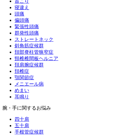
首こり
寝違え
頭痛
偏頭痛
緊張性頭痛
群発性頭痛
ストレートネック
斜角筋症候群
頚部脊柱管狭窄症
頸椎椎間板ヘルニア
頚肩腕症候群
頚椎症
顎関節症
メニエール病
めまい
耳鳴り
腕・手に関するお悩み
四十肩
五十肩
手根管症候群