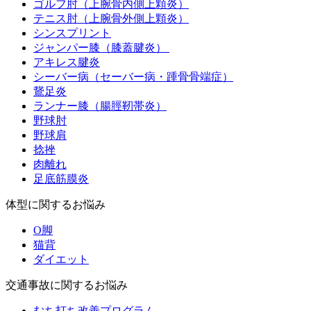
ゴルフ肘（上腕骨内側上顆炎）
テニス肘（上腕骨外側上顆炎）
シンスプリント
ジャンパー膝（膝蓋腱炎）
アキレス腱炎
シーバー病（セーバー病・踵骨骨端症）
鵞足炎
ランナー膝（腸脛靭帯炎）
野球肘
野球肩
捻挫
肉離れ
足底筋膜炎
体型に関するお悩み
O脚
猫背
ダイエット
交通事故に関するお悩み
むち打ち改善プログラム