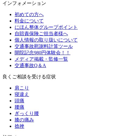
インフォメーション
初めての方へ
料金について
にほん整体グループポイント
自賠責保険ご担当者様へ
個人情報の取り扱いについて
交通事故慰謝料計算ツール
開院記念980円体験会！！
メディア掲載・監修一覧
交通事故Q＆A
良くご相談を受ける症状
肩こり
寝違え
頭痛
腰痛
ぎっくり腰
膝の痛み
捻挫