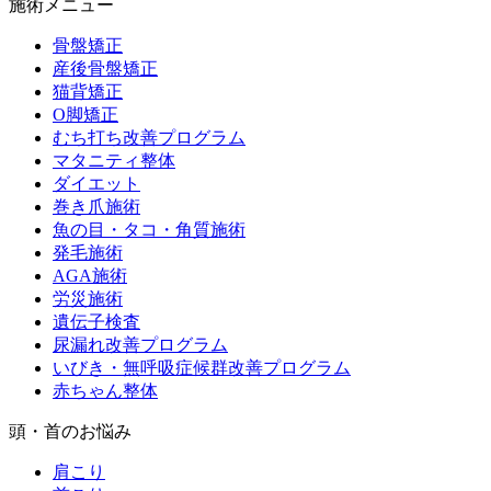
施術メニュー
骨盤矯正
産後骨盤矯正
猫背矯正
O脚矯正
むち打ち改善プログラム
マタニティ整体
ダイエット
巻き爪施術
魚の目・タコ・角質施術
発毛施術
AGA施術
労災施術
遺伝子検査
尿漏れ改善プログラム
いびき・無呼吸症候群改善プログラム
赤ちゃん整体
頭・首のお悩み
肩こり