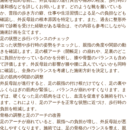
違和感などを詳しくお伺いします。どのような靴を履いている
か、普段の歩き方の癖、仕事や生活習慣による足への負担なども
確認し、外反母趾の根本原因を特定します。また、過去に整形外
科で診断を受けた経験がある場合は、その内容も参考にしながら
施術計画を立てます。
足の状態と歩行バランスのチェック
立った状態や歩行時の姿勢をチェックし、親指の角度や関節の動
きを確認します。足の横アーチ（開帳足）の崩れや、足裏のどこ
に負担がかかっているのかを分析し、膝や骨盤のバランスも含め
て評価します。外反母趾の影響が膝や腰に及んでいないかも同時
に確認し、全身のバランスを考慮した施術方針を決定します。
足の筋肉や関節の調整
外反母趾が進行すると、足の親指の付け根だけでなく、足の裏や
ふくらはぎの筋肉が緊張し、バランスが崩れやすくなります。ま
ずは、硬くなった足の筋肉をほぐし、血流を促進する施術を行い
ます。これにより、足のアーチを正常な状態に近づけ、歩行時の
負担を軽減します。
骨格の調整と足のアーチの改善
足のアーチが崩れていると、親指への負担が増し、外反母趾が悪
化しやすくなります。施術では、足の骨格のバランスを整え、親