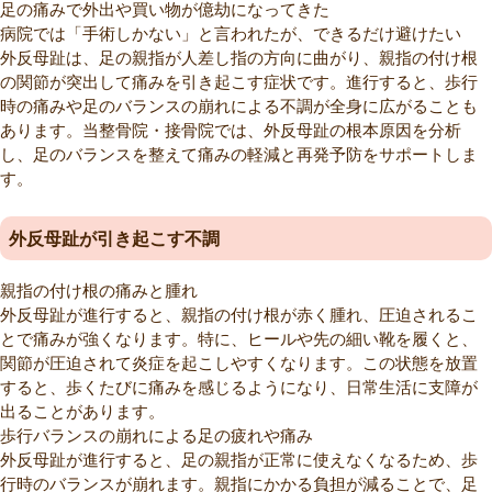
足の痛みで外出や買い物が億劫になってきた
病院では「手術しかない」と言われたが、できるだけ避けたい
外反母趾は、足の親指が人差し指の方向に曲がり、親指の付け根
の関節が突出して痛みを引き起こす症状です。進行すると、歩行
時の痛みや足のバランスの崩れによる不調が全身に広がることも
あります。当整骨院・接骨院では、外反母趾の根本原因を分析
し、足のバランスを整えて痛みの軽減と再発予防をサポートしま
す。
外反母趾が引き起こす不調
親指の付け根の痛みと腫れ
外反母趾が進行すると、親指の付け根が赤く腫れ、圧迫されるこ
とで痛みが強くなります。特に、ヒールや先の細い靴を履くと、
関節が圧迫されて炎症を起こしやすくなります。この状態を放置
すると、歩くたびに痛みを感じるようになり、日常生活に支障が
出ることがあります。
歩行バランスの崩れによる足の疲れや痛み
外反母趾が進行すると、足の親指が正常に使えなくなるため、歩
行時のバランスが崩れます。親指にかかる負担が減ることで、足