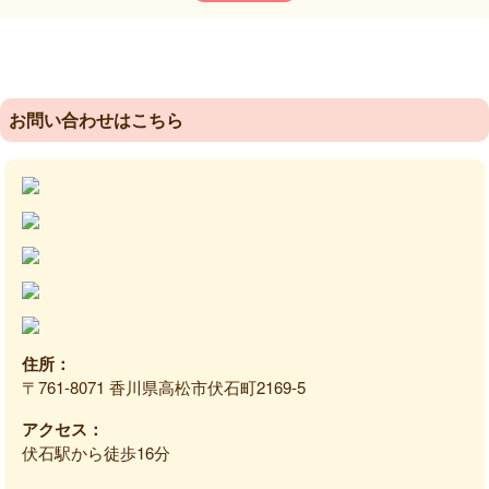
2020年 2月〜とくしま整骨院藍住院 開院
2023年 7月〜とくしま整骨院沖浜院 開院
2025年 3月31日〜かがわ整体院高松伏石院 開院
【免許・資格】
柔道整復師（国家資格）
お問い合わせはこちら
住所：
〒761-8071 香川県高松市伏石町2169-5
アクセス：
伏石駅から徒歩16分