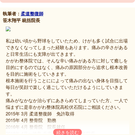
執筆者：
柔道整復師
笹木翔平 統括院長
私は幼い頃から野球をしていたため、けがも多く試合に出場
できなくなってしまった経験もあります。痛みの辛さがある
と日常生活にも支障が出てきます。
かがわ整体院では、そんな辛い痛みがある方に対して癒しを
目的にするのではなく、痛みの原因部分から追求し根本改善
を目的に施術をしていきます。
根本施術を行うことにによって痛みの出ない身体を目指して
毎日が笑顔で楽しく過ごしていただけるようにしていきま
す。
痛みがなかなか治らずにあきらめてしまっていた方、一人で
悩まずに是非かがわ整体院高松伏石院にご相談ください。
2015年 3月 柔道整復師 免許取得
2015年 4月 整骨院 勤務
2016年 4月 整骨院 院長就任
2018年 4月〜徳島 兵庫 香川 13院 統括院長