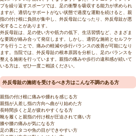
プを繰り返すスポーツでは、足の衝撃を吸収する能力が求められ
ますが、適切なサポートがない状態で過度な運動を続けると、親
指の付け根に負担が集中し、外反母趾になったり、外反母趾が悪
化することがあります。
外反母趾は、足の使い方や筋力の低下、生活習慣など、さまざま
な要因が絡み合って発症します。しかし、適切な施術とセルフケ
アを行うことで、痛みの軽減や歩行バランスの改善が可能になり
ます。当院では、外反母趾の根本原因を分析し、足のバランスを
整える施術を行っています。親指の痛みや歩行の違和感が続いて
いる方は、ぜひ一度ご相談ください。
外反母趾の施術を受けるべき方はこんな不調のある方
親指の付け根に痛みや腫れを感じる方
親指が人差し指の方向へ曲がり始めた方
長時間歩くと足が疲れやすくなる方
靴を履くと親指の付け根が圧迫されて痛い方
膝や腰の痛みが気になる方
足の裏にタコや魚の目ができやすい方