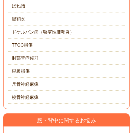
ばね指
腱鞘炎
ドケルバン病（狭窄性腱鞘炎）
TFCC損傷
肘部管症候群
腱板損傷
尺骨神経麻痺
橈骨神経麻痺
腰・背中に関するお悩み