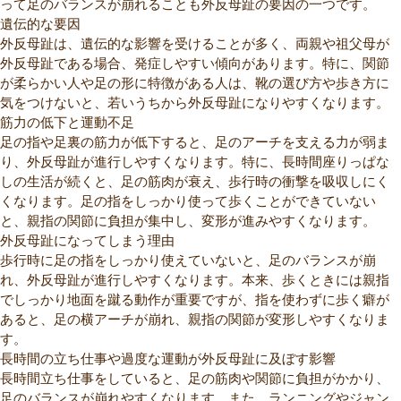
って足のバランスが崩れることも外反母趾の要因の一つです。
遺伝的な要因
外反母趾は、遺伝的な影響を受けることが多く、両親や祖父母が
外反母趾である場合、発症しやすい傾向があります。特に、関節
が柔らかい人や足の形に特徴がある人は、靴の選び方や歩き方に
気をつけないと、若いうちから外反母趾になりやすくなります。
筋力の低下と運動不足
足の指や足裏の筋力が低下すると、足のアーチを支える力が弱ま
り、外反母趾が進行しやすくなります。特に、長時間座りっぱな
しの生活が続くと、足の筋肉が衰え、歩行時の衝撃を吸収しにく
くなります。足の指をしっかり使って歩くことができていない
と、親指の関節に負担が集中し、変形が進みやすくなります。
外反母趾になってしまう理由
歩行時に足の指をしっかり使えていないと、足のバランスが崩
れ、外反母趾が進行しやすくなります。本来、歩くときには親指
でしっかり地面を蹴る動作が重要ですが、指を使わずに歩く癖が
あると、足の横アーチが崩れ、親指の関節が変形しやすくなりま
す。
長時間の立ち仕事や過度な運動が外反母趾に及ぼす影響
長時間立ち仕事をしていると、足の筋肉や関節に負担がかかり、
足のバランスが崩れやすくなります。また、ランニングやジャン