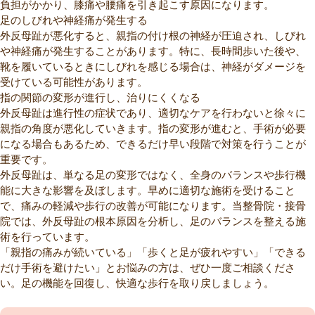
負担がかかり、膝痛や腰痛を引き起こす原因になります。
足のしびれや神経痛が発生する
外反母趾が悪化すると、親指の付け根の神経が圧迫され、しびれ
や神経痛が発生することがあります。特に、長時間歩いた後や、
靴を履いているときにしびれを感じる場合は、神経がダメージを
受けている可能性があります。
指の関節の変形が進行し、治りにくくなる
外反母趾は進行性の症状であり、適切なケアを行わないと徐々に
親指の角度が悪化していきます。指の変形が進むと、手術が必要
になる場合もあるため、できるだけ早い段階で対策を行うことが
重要です。
外反母趾は、単なる足の変形ではなく、全身のバランスや歩行機
能に大きな影響を及ぼします。早めに適切な施術を受けること
で、痛みの軽減や歩行の改善が可能になります。当整骨院・接骨
院では、外反母趾の根本原因を分析し、足のバランスを整える施
術を行っています。
「親指の痛みが続いている」「歩くと足が疲れやすい」「できる
だけ手術を避けたい」とお悩みの方は、ぜひ一度ご相談くださ
い。足の機能を回復し、快適な歩行を取り戻しましょう。