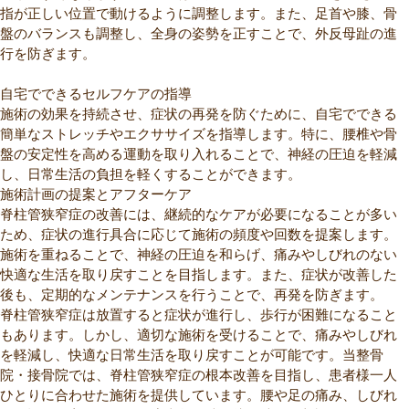
指が正しい位置で動けるように調整します。また、足首や膝、骨
盤のバランスも調整し、全身の姿勢を正すことで、外反母趾の進
行を防ぎます。
自宅でできるセルフケアの指導
施術の効果を持続させ、症状の再発を防ぐために、自宅でできる
簡単なストレッチやエクササイズを指導します。特に、腰椎や骨
盤の安定性を高める運動を取り入れることで、神経の圧迫を軽減
し、日常生活の負担を軽くすることができます。
施術計画の提案とアフターケア
脊柱管狭窄症の改善には、継続的なケアが必要になることが多い
ため、症状の進行具合に応じて施術の頻度や回数を提案します。
施術を重ねることで、神経の圧迫を和らげ、痛みやしびれのない
快適な生活を取り戻すことを目指します。また、症状が改善した
後も、定期的なメンテナンスを行うことで、再発を防ぎます。
脊柱管狭窄症は放置すると症状が進行し、歩行が困難になること
もあります。しかし、適切な施術を受けることで、痛みやしびれ
を軽減し、快適な日常生活を取り戻すことが可能です。当整骨
院・接骨院では、脊柱管狭窄症の根本改善を目指し、患者様一人
ひとりに合わせた施術を提供しています。腰や足の痛み、しびれ