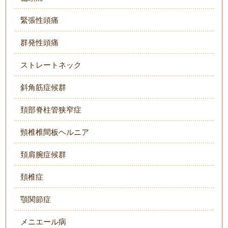
緊張性頭痛
群発性頭痛
ストレートネック
斜角筋症候群
頚部脊柱管狭窄症
頸椎椎間板ヘルニア
頚肩腕症候群
頚椎症
顎関節症
メニエール病