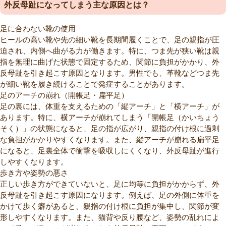
外反母趾になってしまう主な原因とは？
足に合わない靴の使用
ヒールの高い靴や先の細い靴を長期間履くことで、足の親指が圧
迫され、内側へ曲がる力が働きます。特に、つま先が狭い靴は親
指を無理に曲げた状態で固定するため、関節に負担がかかり、外
反母趾を引き起こす原因となります。男性でも、革靴などつま先
が細い靴を履き続けることで発症することがあります。
足のアーチの崩れ（開帳足・扁平足）
足の裏には、体重を支えるための「縦アーチ」と「横アーチ」が
あります。特に、横アーチが崩れてしまう「開帳足（かいちょう
そく）」の状態になると、足の指が広がり、親指の付け根に過剰
な負担がかかりやすくなります。また、縦アーチが崩れる扁平足
になると、足裏全体で衝撃を吸収しにくくなり、外反母趾が進行
しやすくなります。
歩き方や姿勢の悪さ
正しい歩き方ができていないと、足に均等に負担がかからず、外
反母趾を引き起こす原因になります。例えば、足の外側に体重を
かけて歩く癖があると、親指の付け根に負担が集中し、関節が変
形しやすくなります。また、猫背や反り腰など、姿勢の乱れによ