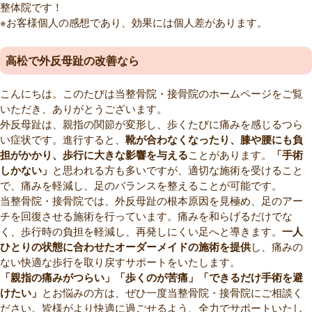
整体院です！
※お客様個人の感想であり、効果には個人差があります。
高松で外反母趾の改善なら
こんにちは。このたびは当整骨院・接骨院のホームページをご覧
いただき、ありがとうございます。
外反母趾は、親指の関節が変形し、歩くたびに痛みを感じるつら
い症状です。進行すると、
靴が合わなくなったり、膝や腰にも負
担がかかり、歩行に大きな影響を与える
ことがあります。
「手術
しかない」
と思われる方も多いですが、適切な施術を受けること
で、痛みを軽減し、足のバランスを整えることが可能です。
当整骨院・接骨院では、外反母趾の根本原因を見極め、足のアー
チを回復させる施術を行っています。痛みを和らげるだけでな
く、歩行時の負担を軽減し、再発しにくい足へと導きます。
一人
ひとりの状態に合わせたオーダーメイドの施術を提供
し、痛みの
ない快適な歩行を取り戻すサポートをいたします。
「親指の痛みがつらい」「歩くのが苦痛」「できるだけ手術を避
けたい」
とお悩みの方は、ぜひ一度当整骨院・接骨院にご相談く
ださい。皆様がより快適に過ごせるよう、全力でサポートいたし