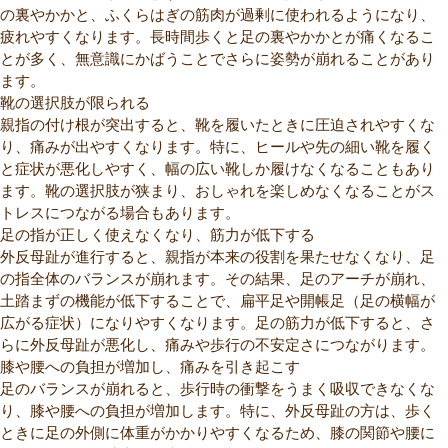
の裏やかかと、ふくらはぎの筋肉が過剰に使われるようになり、
疲れやすくなります。長時間歩くと足の裏やかかとが痛くなるこ
とが多く、無意識にかばうことでさらに姿勢が崩れることがあり
ます。
靴の選択肢が限られる
親指の付け根が突出すると、靴を履いたときに圧迫されやすくな
り、痛みが出やすくなります。特に、ヒールや先の細い靴を履く
と症状が悪化しやすく、幅の広い靴しか履けなくなることもあり
ます。靴の選択肢が狭まり、おしゃれを楽しめなくなることがス
トレスにつながる場合もあります。
足の指が正しく使えなくなり、筋力が低下する
外反母趾が進行すると、親指が本来の役割を果たせなくなり、足
の指全体のバランスが崩れます。その結果、足のアーチが崩れ、
土踏まずの機能が低下することで、扁平足や開帳足（足の横幅が
広がる症状）になりやすくなります。足の筋力が低下すると、さ
らに外反母趾が悪化し、痛みや歩行の不安定さにつながります。
膝や腰への負担が増加し、痛みを引き起こす
足のバランスが崩れると、歩行時の衝撃をうまく吸収できなくな
り、膝や腰への負担が増加します。特に、外反母趾の方は、歩く
ときに足の外側に体重がかかりやすくなるため、膝の関節や腰に