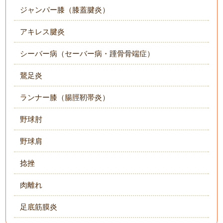
ジャンパー膝（膝蓋腱炎）
アキレス腱炎
シーバー病（セーバー病・踵骨骨端症）
鵞足炎
ランナー膝（腸脛靭帯炎）
野球肘
野球肩
捻挫
肉離れ
足底筋膜炎